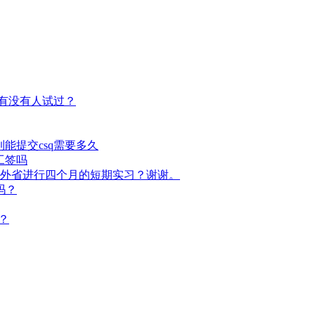
sq？有没有人试过？
束到能提交csq需要多久
习工签吗
去外省进行四个月的短期实习？谢谢。
常吗？
？