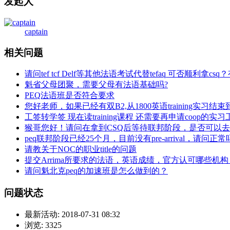
发起人
captain
相关问题
请问tef tcf Delf等其他法语考试代替tefaq 可否顺利拿c
魁省父母团聚，需要父母有法语基础吗?
PEQ法语班是否符合要求
您好老师，如果已经有双B2,从1800英语training实习结
工签转学签 现在读training课程 还需要再申请coop的实
猴哥您好！请问在拿到CSQ后等待联邦阶段，是否可以
peq联邦阶段已经25个月，目前没有pre-arrival，请问正
请教关于NOC的职业title的问题
提交Arrima所要求的法语，英语成绩，官方认可哪些机构
请问魁北克peq的加速班是怎么做到的？
问题状态
最新活动:
2018-07-31 08:32
浏览:
3325