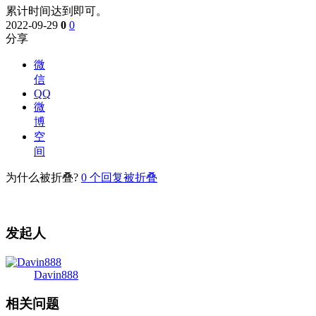
累计时间达到即可。
2022-09-29
0
0
分享
微
信
QQ
微
博
空
间
为什么被折叠?
0
个回复被折叠
发起人
Davin888
相关问题