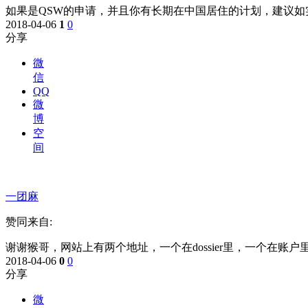
如果是QSW的申请，并且你有长期在中国居住的计划，建议如
2018-04-06
1
0
分享
微
信
QQ
微
博
空
间
一团麻
赞同来自:
谢谢猴哥，网站上有两个地址，一个在dossier里，一个在账
2018-04-06
0
0
分享
微