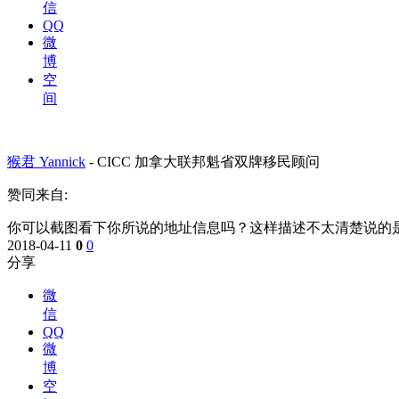
信
QQ
微
博
空
间
猴君 Yannick
-
CICC 加拿大联邦魁省双牌移民顾问
赞同来自:
你可以截图看下你所说的地址信息吗？这样描述不太清楚说的
2018-04-11
0
0
分享
微
信
QQ
微
博
空