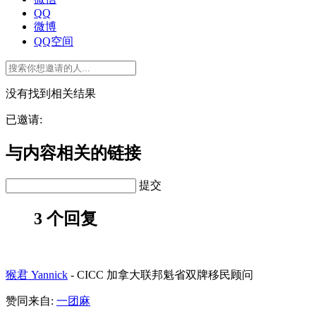
QQ
微博
QQ空间
没有找到相关结果
已邀请:
与内容相关的链接
提交
3 个回复
猴君 Yannick
-
CICC 加拿大联邦魁省双牌移民顾问
赞同来自:
一团麻