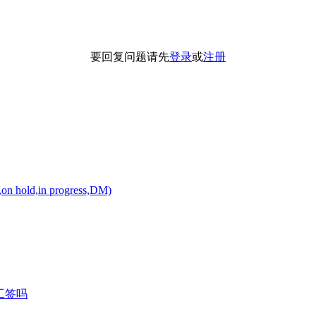
要回复问题请先
登录
或
注册
,in progress,DM)
习工签吗