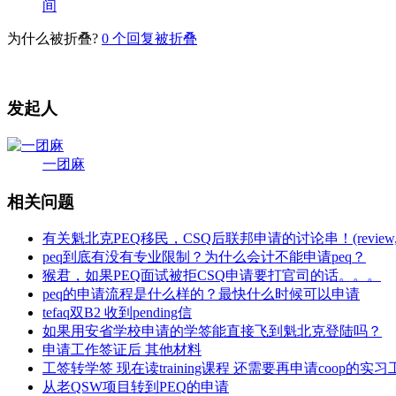
间
为什么被折叠?
0
个回复被折叠
发起人
一团麻
相关问题
有关魁北克PEQ移民，CSQ后联邦申请的讨论串！(review,on hold
peq到底有没有专业限制？为什么会计不能申请peq？
猴君，如果PEQ面试被拒CSQ申请要打官司的话。。。
peq的申请流程是什么样的？最快什么时候可以申请
tefaq双B2 收到pending信
如果用安省学校申请的学签能直接飞到魁北克登陆吗？
申请工作签证后 其他材料
工签转学签 现在读training课程 还需要再申请coop的实
从老QSW项目转到PEQ的申请