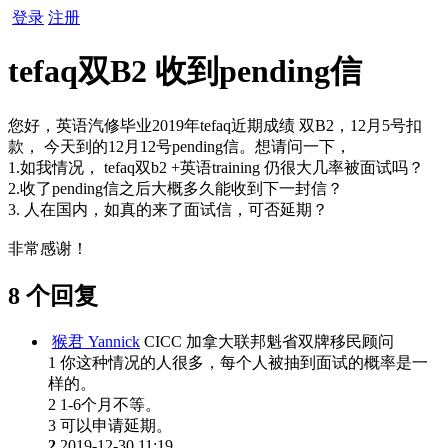
登录
注册
tefaq双B2 收到pending信
您好，英语汽修毕业2019年tefaq近期成绩 双B2，12月5号扣
款， 今天到的12月12号pending信。想请问一下，
1.如我情况， tefaq双b2 +英语training 仍很大几率被面试吗？
2.收了pending信之后大概多久能收到下一封信？
3. 人在国内，如真的来了面试信，可否延期？
非常感谢！
8 个回复
猴君 Yannick
CICC 加拿大联邦魁省双牌移民顾问
1 你这种情况的人很多，每个人被抽到面试的概率是一
样的。
2 1-6个月不等。
3 可以申请延期。
2
2019-12-30 11:19