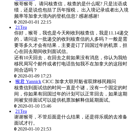
猴哥猴哥， 请问核查信，核查的是什么呢? 只是法语成
绩，还是说也包括了历年报税， 出入境记录或者出入境
频率等加拿大境内的登机信息? 感谢感谢!
0
2020-01-01 22:15
21Tea
你好，猴哥，我也是今天刚收到核查信，我是11.14递交
的，请问这一批递交的收到核查信的人多吗？一般是需
要等多久才会有结果，主要是订了回国过年的机票，担
心在回去期间收到面试信。
还有10天回去，在回去之前如果没有消息，你认为我给
移民局写个邮件或者打电话告知我不在加拿大的这段时
间合适吗？
0
2020-01-09 17:23
猴君 Yannick
CICC 加拿大联邦魁省双牌移民顾问
核查信到面试信的时间一直是个谜，没有一个固定的时
间，你如果有回国过年的计划可以正常回去，如果这期
间被安排面试可以提供机票加解释信延期面试。
0
2020-01-10 15:46
21Tea
谢谢猴哥，不管后面是什么结果，还是得乐观的去准备
面试才行。
0
2020-01-10 21:53