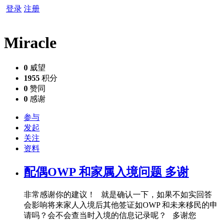
登录
注册
Miracle
0
威望
1955
积分
0
赞同
0
感谢
参与
发起
关注
资料
配偶OWP 和家属入境问题 多谢
非常感谢你的建议！ 就是确认一下，如果不如实回答
会影响将来家人入境后其他签证如OWP 和未来移民的申
请吗？会不会查当时入境的信息记录呢？ 多谢您