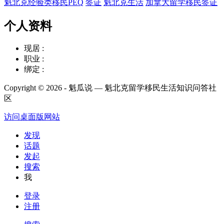
魁北克经验类移民PEQ
签证
魁北克生活
加拿大留学移民签证
个人资料
现居 :
职业 :
绑定 :
Copyright © 2026 - 魁瓜说 — 魁北克留学移民生活知识问答社
区
访问桌面版网站
发现
话题
发起
搜索
我
登录
注册