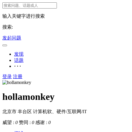
输入关键字进行搜索
搜索:
发起问题
发现
话题
· · ·
登录
注册
hollamonkey
北京市 丰台区
计算机软、硬件/互联网/IT
威望 :
0
赞同 :
0
感谢 :
0