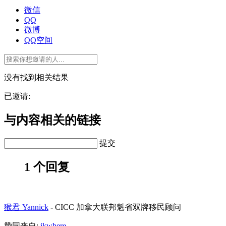
微信
QQ
微博
QQ空间
没有找到相关结果
已邀请:
与内容相关的链接
提交
1 个回复
猴君 Yannick
-
CICC 加拿大联邦魁省双牌移民顾问
赞同来自:
ikwhere