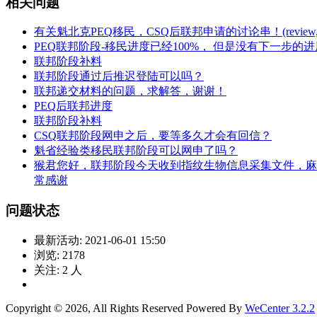
相关问题
有关魁北克PEQ移民，CSQ后联邦申请的讨论串！(review,on hold
PEQ联邦阶段-移民进度已经100%， 但是没有下一步的进
联邦阶段补料
联邦阶段通过后推迟登陆可以吗？
联邦递交材料的问题，求解答，谢谢！
PEQ后联邦进度
联邦阶段补料
CSQ联邦阶段网申之后，要等多久才会有回信？
魁省经验类移民联邦阶段可以网申了吗？
猴君您好，联邦阶段今天收到指纹生物信息采集文件，麻
常感谢
问题状态
最新活动:
2021-06-01 15:50
浏览:
2178
关注:
2
人
Copyright © 2026, All Rights Reserved
Powered By
WeCenter 3.2.2