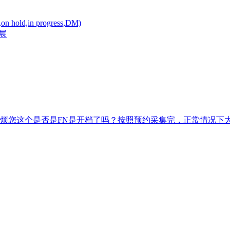
,in progress,DM)
展
烦您这个是否是FN是开档了吗？按照预约采集完，正常情况下