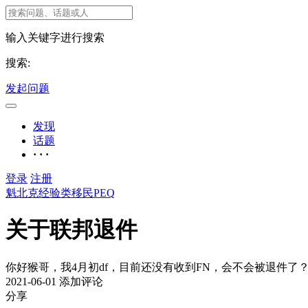
输入关键字进行搜索
搜索:
发起问题
发现
话题
· · ·
登录
注册
魁北克经验类移民PEQ
关于联邦退件
你好猴哥，我4月初df，目前还没有收到FN，会不会被退件
2021-06-01
添加评论
分享