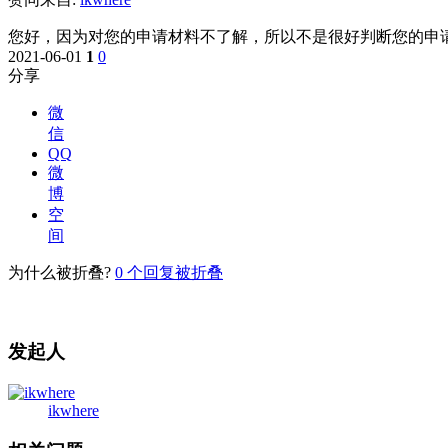
您好，因为对您的申请材料不了解，所以不是很好判断您的申
2021-06-01
1
0
分享
微
信
QQ
微
博
空
间
为什么被折叠?
0
个回复被折叠
发起人
ikwhere