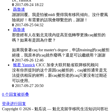
Dr_Yannick
0
2017-09-24 18:22
聶魯達
謝謝回覆。我是怕被midi 覺得我有移民傾向。沒什麼風
險就好！有需要的話我會聯繫您的，謝謝！
0
2017-09-25 04:32
聶魯達
那曾經有人在魁北克境內從高至低轉學更換caq被拒的
嗎？如果有是因為什麼？
如果我拿著caq for master's degree，申請training的caq被拒
絕後，我原本的caq就作廢嗎？還是可以繼續用？謝謝
0
2017-09-26 12:46
猴君 Yannick
CICC 加拿大联邦魁省双牌移民顾问
没有你所提到的这个原因caq被拒的，caq被拒通常是无
法提供相应的材料，新caq被拒老的caq只要没有过期还
可以使用。
0
2017-09-27 20:50
0
个回复被折叠
登录进行回复
Copyright © 2026 - 魁瓜说 — 魁北克留学移民生活知识问答社