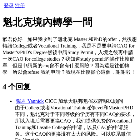
登录
注册
魁北克境內轉學一問
猴君你好！如果我收到了魁北克 Master 和PhD的offer，然後想
轉讀College或者Vocational Training，我是不是要申請CAQ for
Master's/PhD's Degree然後申請Study Permit，入境之後再申請
一次CAQ for college studies？我知道study permit的操作比較簡
單，但是申請新的caq會不會有什麼風險？因為這是往低轉
學，所以會refuse 我的申請？我現在比較擔心這個，謝謝啦！
4 个回复
猴君 Yannick
CICC 加拿大联邦魁省双牌移民顾问
由于College或者Vocational Training的level和Master/PHD
不同，魁北克对于不同等级的学历有不同CAQ的要求，
所以入境后需要更换CAQ，我们提供免费的Vocational
Training和Lasalle College的申请，以及CAQ的申请服
务。这个CAQ的更换没有太大的风险。可以联系微信