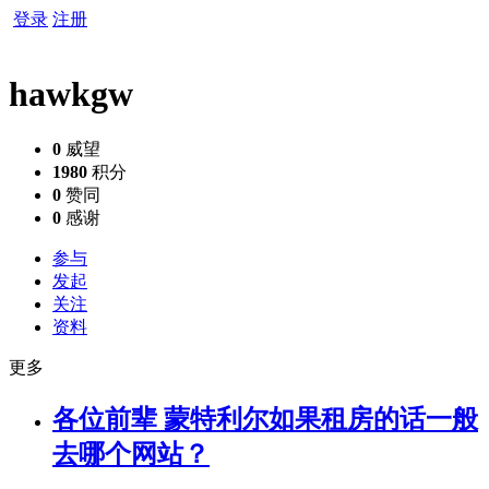
登录
注册
hawkgw
0
威望
1980
积分
0
赞同
0
感谢
参与
发起
关注
资料
更多
各位前辈 蒙特利尔如果租房的话一般
去哪个网站？